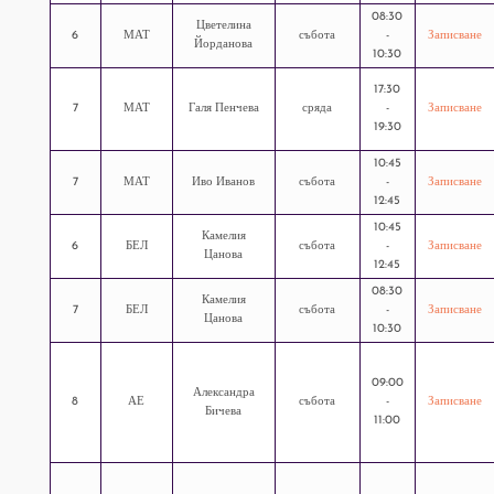
08:30
Цветелина
6
МАТ
събота
-
Записване
Йорданова
10:30
17:30
7
МАТ
Галя Пенчева
сряда
-
Записване
19:30
10:45
7
МАТ
Иво Иванов
събота
-
Записване
12:45
10:45
Камелия
6
БЕЛ
събота
-
Записване
Цанова
12:45
08:30
Камелия
7
БЕЛ
събота
-
Записване
Цанова
10:30
09:00
Александра
8
АЕ
събота
-
Записване
Бичева
11:00