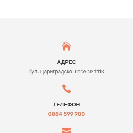

АДРЕС
бул. Цариградско шосе № 111К

ТЕЛЕФОН
0884 599 900
