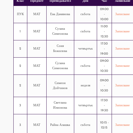
Клас
Предмет
Преподавател
Ден
Час
Записване
09:00
ПУК
МАТ
Ева Дамянова
събота
-
Записване
10:00
11:00
Сузана
1
МАТ
събота
-
Записване
Симеонова
12:30
17:30
Соня
2
МАТ
четвъртък
-
Записване
Божилова
19:00
09:00
Сузана
2
МАТ
събота
-
Записване
Симеонова
10:30
09:00
Симеон
2
МАТ
неделя
-
Записване
Дойчинов
10:30
17:30
Светлана
3
МАТ
четвъртък
-
Записване
Илионова
19:30
10:15 -
3
МАТ
Райна Алашка
събота
Записване
12:15