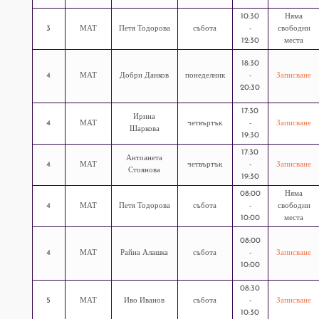
10:30
Няма
3
МАТ
Петя Тодорова
събота
-
свободни
12:30
места
18:30
4
МАТ
Добри Данков
понеделник
-
Записване
20:30
17:30
Ирина
4
МАТ
четвъртък
-
Записване
Шаркова
19:30
17:30
Антоанета
4
МАТ
четвъртък
-
Записване
Стоянова
19:30
08:00
Няма
4
МАТ
Петя Тодорова
събота
-
свободни
10:00
места
08:00
4
МАТ
Райна Алашка
събота
-
Записване
10:00
08:30
5
МАТ
Иво Иванов
събота
-
Записване
10:30