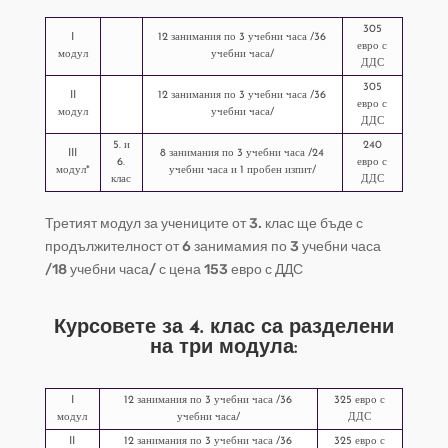
305
I
12 занимания по 3 учебни часа /36
евро с
модул
учебни часа/
ДДС
305
II
12 занимания по 3 учебни часа /36
евро с
модул
учебни часа/
ДДС
5. и
240
III
8 занимания по 3 учебни часа /24
6.
евро с
модул*
учебни часа и 1 пробен изпит/
клас
ДДС
Третият модул за учениците от 3. клас ще бъде с
продължителност от 6 занимамия по 3 учебни часа
/18 учебни часа/ с цена 153 евро с ДДС
Курсовете за
4. клас
са разделени
на три модула:
I
12 занимания по 3 учебни часа /36
325 евро с
модул
учебни часа/
ДДС
II
12 занимания по 3 учебни часа /36
325 евро с