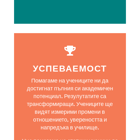

УСПЕВАЕМОСТ
Помагаме на учениците ни да
достигнат пълния си академичен
потенциал. Резулутатите са
трансформиращи. Учениците ще
видят измерими промени в
отношението, увереността и
напредъка в училище.