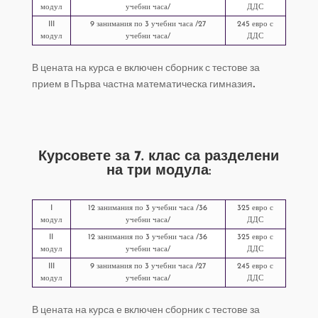
модул
учебни часа/
ДДС
III
9 занимания по 3 учебни часа /27
245 евро с
модул
учебни часа/
ДДС
В цената на курса е включен сборник с тестове за
прием в Първа частна математическа гимназия.
Курсовете за
7. клас
са разделени
на три модула:
I
12 занимания по 3 учебни часа /36
325 евро с
модул
учебни часа/
ДДС
II
12 занимания по 3 учебни часа /36
325 евро с
модул
учебни часа/
ДДС
III
9 занимания по 3 учебни часа /27
245 евро с
модул
учебни часа/
ДДС
В цената на курса е включен сборник с тестове за