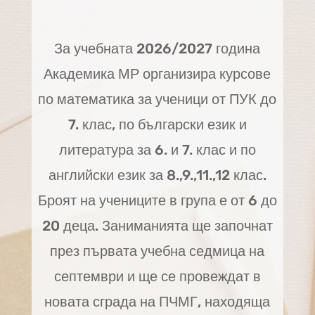
За учебната 2026/2027 година
Академика МР организира курсове
по математика за ученици от ПУК до
7. клас, по български език и
литература за 6. и 7. клас и по
английски език за 8.,9.,11.,12 клас.
Броят на учениците в група е от 6 до
20 деца. Заниманията ще започнат
през първата учебна седмица на
септември и ще се провеждат в
новата сграда на ПЧМГ, находяща