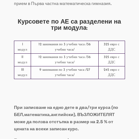
прием в Първа частна математическа гимназия.
Курсовете по АЕ
са разделени на
три модула:
I
12 занимания по 3 учебни часа /36
325 евро с
модул
учебни часа/
ДДС
II
12 занимания по 3 учебни часа /36
325 евро с
модул
учебни часа/
ДДС
III
9 занимания по 3 учебни часа /27
245 евро с
модул
учебни часа/
ДДС
При записване на едно дете в два/три курса (по
БЕЛ,математика,английски), ВЪЗЛОЖИТЕЛЯТ
може да ползва отстъпка в размер на 2.5 % от
цената на всеки записан курс.