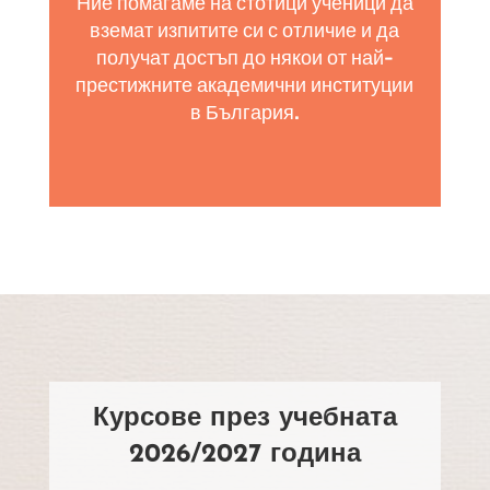
Ние помагаме на стотици ученици да
вземат изпитите си с отличие и да
получат достъп до някои от най-
престижните академични институции
в България.
Курсове през учебната
2026/2027 година