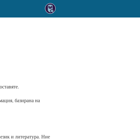
оставяте.
ация, базирана на
 език и литература. Ние