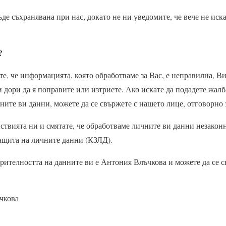
е съхранявана при нас, докато не ни уведомите, че вече не иск
?
те, че информацията, която обработваме за Вас, е неправилна, Ви
 дори да я поправите или изтриете. Ако искате да подадете жалб
ните ви данни, можете да се свържете с нашето лице, отговорно 
йствията ни и смятате, че обработваме личните ви данни незакон
ащита на личните данни (КЗЛД).
рителността на данните ви е Антония Влъчкова и можете да се с
чкова