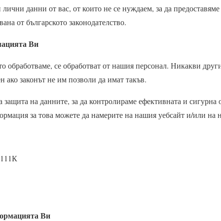
лични данни от вас, от които не се нуждаем, за да предоставяме 
квана от българското законодателство.
мацията Ви
о обработваме, се обработват от нашия персонал. Никакви други
н ако законът не им позволи да имат такъв.
а защита на данните, за да контролираме ефективната и сигурна 
рмация за това можете да намерите на нашия уебсайт и/или на 
 111К
ормацията Ви