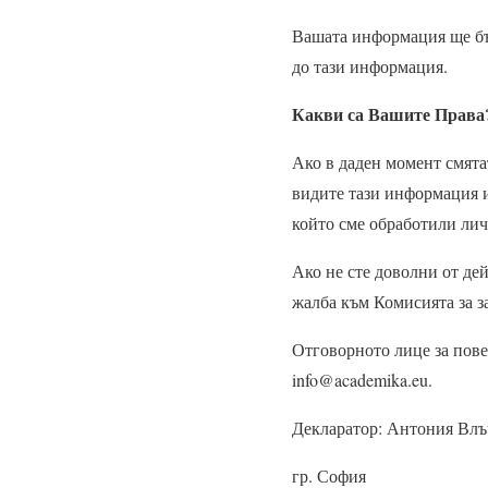
Вашата информация ще бъд
до тази информация.
Какви са Вашите Права
Ако в даден момент смята
видите тази информация и
който сме обработили лич
Ако не сте доволни от де
жалба към Комисията за з
Отговорното лице за пове
info
@
academika.eu.
Декларатор: Антония Влъ
гр. София