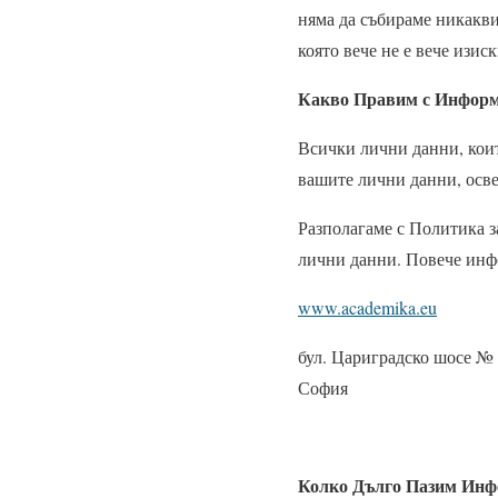
няма да събираме никакви 
която вече не е вече изис
Какво Правим с Инфор
Всички лични данни, коит
вашите лични данни, осве
Разполагаме с Политика з
лични данни. Повече инфо
www.academika.eu
бул. Цариградско шосе №
София
Колко Дълго Пазим Инф